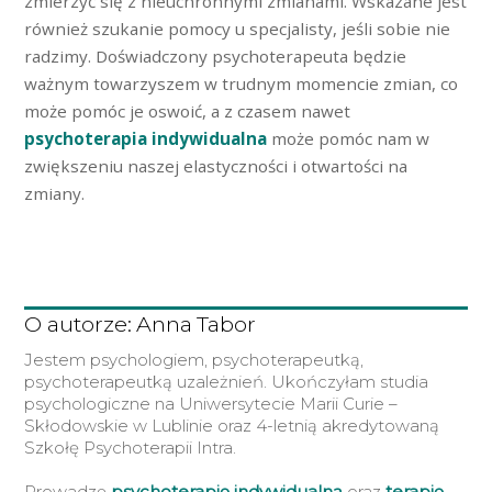
zmierzyć się z nieuchronnymi zmianami. Wskazane jest
również szukanie pomocy u specjalisty, jeśli sobie nie
radzimy. Doświadczony psychoterapeuta będzie
ważnym towarzyszem w trudnym momencie zmian, co
może pomóc je oswoić, a z czasem nawet
psychoterapia indywidualna
może pomóc nam w
zwiększeniu naszej elastyczności i otwartości na
zmiany.
O autorze: Anna Tabor
Jestem psychologiem, psychoterapeutką,
psychoterapeutką uzależnień. Ukończyłam studia
psychologiczne na Uniwersytecie Marii Curie –
Skłodowskie w Lublinie oraz 4-letnią akredytowaną
Szkołę Psychoterapii Intra.
Prowadzę
psychoterapię indywidualną
oraz
terapię