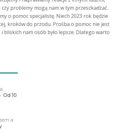
ci, czy problemy mogą nam w tym przeszkadzać.
śmy o pomoc specjalistę. Niech 2023 rok będzie
ęcej, kroków do przodu. Prośba o pomoc nie jest
 i bliskich nam osób było lepsze. Dlatego warto
a.
e.
Od 10
ntem a
y
.