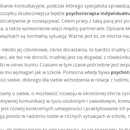
otkanie konsultacyjne, podczas którego specjalista sprawd
oczątku skuteczniejsza będzie
psychoterapia indywidualn
nstruktywnie je rozwiązywać. Celem pracy z taką parą jest 
 a także wzmocnienie więzi między partnerami. Opisane kło
związkach są normalną sytuacją. Ważne jest to, że można nau
młodsi jej członkowie, okres dorastania, to bardzo trudny c
ci, ale też nie dorośli, trudniej jest się dogadać z rówieśn
dzi w okres buntu. Czasami w tym czasie potrzebne jest wspa
ania mu wymagań jak w szkole. Pomocna wtedy bywa
psychot
 siebie, dobrego dla siebie wchodzenia w relacje z ludźmi, 
amy o siebie, o możliwość rozwoju w określonej sferze ży
fektywnej komunikacji w życiu osobistym i zawodowym, komun
y jest rozwój konkretnych umiejętności i praktykowanie ich 
ą pomóc w radzeniu sobie w różnych sytuacjach w szkole, n
, ale jednocześnie to one sprawiają, że się rozwijamy, kszt