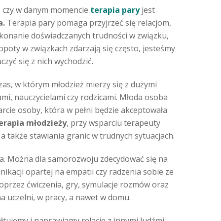
za, czy w danym momencie
terapia pary
jest
a.
Terapia pary pomaga przyjrzeć się relacjom,
pokonanie doświadczanych trudności w związku,
poty w związkach zdarzają się często, jesteśmy
czyć się z nich wychodzić.
zas, w którym młodzież mierzy się z dużymi
ikami, nauczycielami czy rodzicami. Młoda osoba
rcie osoby, która w pełni będzie akceptowała
erapia młodzieży
, przy wsparciu terapeuty
a także stawiania granic w trudnych sytuacjach.
cia. Można dla samorozwoju zdecydować się na
ikacji opartej na empatii czy radzenia sobie ze
poprzez ćwiczenia, gry, symulacje rozmów oraz
a uczelni, w pracy, a nawet w domu.
ałtujemy i naprawiamy relacje z innymi ludźmi,