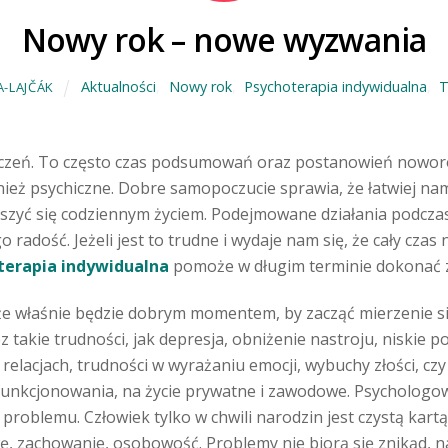
Nowy rok – nowe wyzwania
Aktualności
,
Nowy rok
,
Psychoterapia indywidualna
,
T
-LAJČÁK
tyczeń. To często czas podsumowań oraz postanowień noworo
ównież psychiczne. Dobre samopoczucie sprawia, że łatwiej na
szyć się codziennym życiem. Podejmowane działania podcz
 radość. Jeżeli jest to trudne i wydaje nam się, że cały cza
terapia indywidualna
pomoże w długim terminie dokonać z
że właśnie będzie dobrym momentem, by zacząć mierzenie s
 takie trudności, jak depresja, obniżenie nastroju, niskie p
 relacjach, trudności w wyrażaniu emocji, wybuchy złości, c
nkcjonowania, na życie prywatne i zawodowe. Psychologowi
 problemu. Człowiek tylko w chwili narodzin jest czystą kar
, zachowanie, osobowość. Problemy nie biorą się znikąd, na