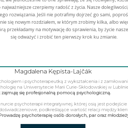
co najważniejsze czerpiemy radość z życia. Nasze dolegliwoś
ego rozwiązania. Jeśli nie potrafimy dojrzeć go sami, popro
anie się nowym rozdziałem, w którym zrobimy kilka, albo wi
tórą przekładamy na motywację do sprawienia, by życie nasze
się odważyć i zrobić ten pierwszy krok ku zmianie.
Magdalena Kępista-Lajčák
hologiem i psychoterapeutką z wykształcenia i z zamiłowani
ologię na Uniwersytecie Marii Curie-Skłodowskiej w Lublini
t zajmuję się profesjonalną pomocą psychologiczną.
nurcie psychoterapii integratywnej, której osią jest podejście
oświadczeniowe, podkreślające wartość relacji między klie
Prowadzę psychoterapię osób dorosłych, par oraz młodzież