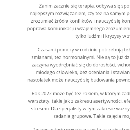
Zanim zacznie się terapia, odbywa się sp
najlepszym rozwiązaniem, czy też na samym p
zrozumieć źródła konfliktów i nauczyć się ko
poprawa komunikacji i wzajemnego zrozumienia,
tylko ludźmi i kryzysy w 
Czasami pomocy w rodzinie potrzebują też 
zmianami, też hormonalnymi. Nie są to już dzie
zaczyna wyodrębniać się do dorosłości, wcho
młodego człowieka, bez oceniania i stawi
nastolatek może nauczyć się budowania pewności
Rok 2023 może być też rokiem, w którym zadb
warsztaty, takie jak z zakresu asertywności, e
stresem. Dla specjalisty w tym zakresie ważn
zadania grupowe. Takie zajęcia mog
Zmiany w życiu wywołują często uczucie stresu