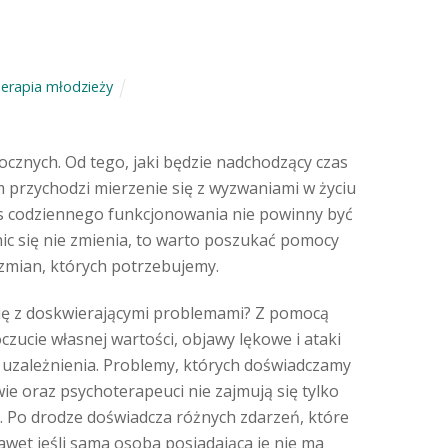
erapia młodzieży
cznych. Od tego, jaki będzie nadchodzący czas
m przychodzi mierzenie się z wyzwaniami w życiu
as codziennego funkcjonowania nie powinny być
s nic się nie zmienia, to warto poszukać pomocy
mian, których potrzebujemy.
ię z doskwierającymi problemami? Z pomocą
oczucie własnej wartości, objawy lękowe i ataki
zy uzależnienia. Problemy, których doświadczamy
e oraz psychoterapeuci nie zajmują się tylko
tą. Po drodze doświadcza różnych zdarzeń, które
wet jeśli sama osoba posiadająca je nie ma