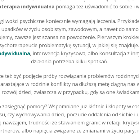
oterapia indywidualna
pomaga też uświadomić to sobie i 
liwości psychiczne koniecznie wymagają leczenia. Przykłade
 upadków w życiu osobistym, zawodowym, a nawet do samobó
óbujemy, zawsze jest szansa na powodzenie. Pierwszym kroki
ychoterapeucie problematykę sytuacji, w jakiej się znajduje
indywidualna
, interwencja kryzysowa, albo konsultacja z in
działania potrzeba kilku spotkań.
ż być podjęcie próby rozwiązania problemów rodzinnych.
rastające w rodzinie konflikty na dłuższą metę ciągną nas w d
ozwój dzieci, zwłaszcza w przypadku, gdy są one świadkami
o zasięgnąć pomocy? Wspomniane już kłótnie i kłopoty w co
czy wychowywania dzieci, poczucie oddalenia od siebie i utr
 nawzajem, trudności ze stawianiem granic w relacji, kryzys
artnerów, albo napięcia związane ze zmianami w życiu pary, 