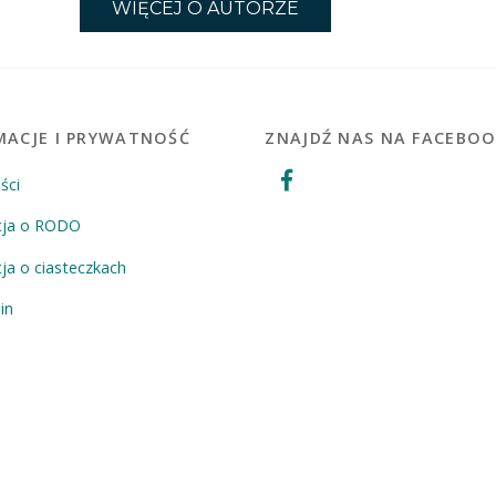
WIĘCEJ O AUTORZE
MACJE I PRYWATNOŚĆ
ZNAJDŹ NAS NA FACEBO
ści
cja o RODO
ja o ciasteczkach
in