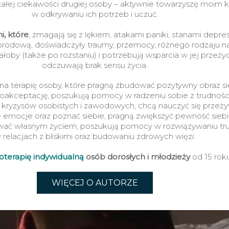
stałej ciekawości drugiej osoby – aktywnie towarzyszę moim 
w odkrywaniu ich potrzeb i uczuć.
, które
, zmagają się z lękiem, atakami paniki, stanami depre
rodową, doświadczyły traumy, przemocy, różnego rodzaju n
ałoby (także po rozstaniu) i potrzebują wsparcia w jej przeżyc
odczuwają brak sensu życia.
na terapię osoby, które pragną zbudować pozytywny obraz sie
oakceptację, poszukują pomocy w radzeniu sobie z trudnośc
 kryzysów osobistych i zawodowych, chcą nauczyć się przeży
 emocje oraz poznać siebie, pragną zwiększyć pewność siebi
wać własnym życiem, poszukują pomocy w rozwiązywaniu tr
 relacjach z bliskimi oraz budowaniu zdrowych więzi.
oterapi
ę
indywidualn
ą
osób dorosłych i młodzie
ż
y
od 15 roku
WIĘCEJ O AUTORZE