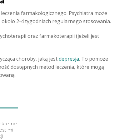
ia
 leczenia farmakologicznego. Psychiatra może
po około 2-4 tygodniach regularnego stosowania.
choterapii oraz farmakoterapii (jeżeli jest
ycząca choroby, jaką jest
depresja
. To pomoże
mość dostępnych metod leczenia, które mogą
kowaną.
nkretne
est mi
ji