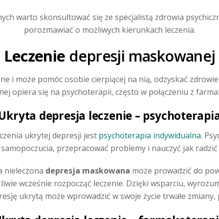
ch warto skonsultować się ze specjalistą zdrowia psychicz
porozmawiać o możliwych kierunkach leczenia.
Leczenie
depresji maskowanej
żne i może pomóc osobie cierpiącej na nią, odzyskać zdrowie i
j opiera się na psychoterapii, często w połączeniu z farma
Ukryta depresja leczenie – psychoterapi
nia ukrytej depresji jest
psychoterapia indywidualna
. Ps
 samopoczucia, przepracować problemy i nauczyć jak radzić 
a nieleczona
depresja maskowana
może prowadzić do powa
iwie wcześnie rozpocząć leczenie. Dzięki wsparciu, wyrozumi
presję ukrytą może wprowadzić w swoje życie trwałe zmiany,