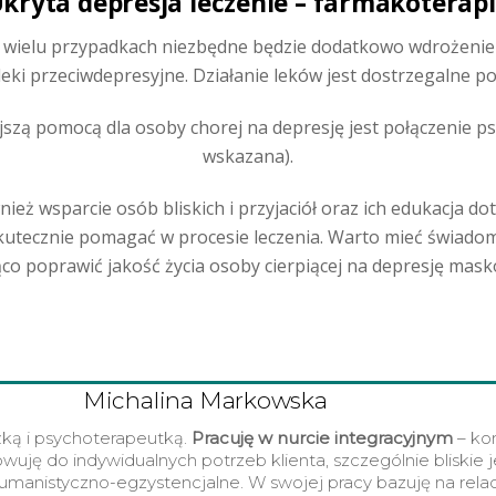
kryta depresja leczenie – farmakoterap
w wielu przypadkach niezbędne będzie dodatkowo wdrożenie
 leki przeciwdepresyjne. Działanie leków jest dostrzegalne 
szą pomocą dla osoby chorej na depresję jest połączenie psy
wskazana).
ż wsparcie osób bliskich i przyjaciół oraz ich edukacja dot
skutecznie pomagać w procesie leczenia. Warto mieć świado
co poprawić jakość życia osoby cierpiącej na depresję mas
Michalina Markowska
ką i psychoterapeutką.
Pracuj
ę
w nurcie integracyjnym
– ko
uję do indywidualnych potrzeb klienta, szczególnie bliskie j
umanistyczno-egzystencjalne. W swojej pracy bazuję na relac