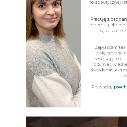
terapeutycznej i 
Pracuj
ę
z osobami
depresją okołopo
są w stanie ż
Zapraszam też 
zwiększyć sam
wynikającymi z
rozumieć własne
świadomie kiero
w
Prowadzę
psych