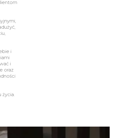
klientom
syjnymi,
adużyć,
iu,
bie i
iami
wać i
e oraz
udności
 życia.