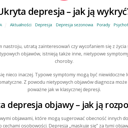
Ukryta depresja – jak ją wykryć
Aktualności
,
Depresja
,
Depresja sezonowa
,
Porady
,
Psychot
A
m nastroju, utratą zainteresowań czy wycofaniem się z życi
ypowych objawów, istnieją także inne, nietypowe symptomy,
choroby.
się nieco inaczej. Typowe symptomy mogą być niewidoczne l
somatyczne. Z powodu nietypowych objawów diagnoza może 
poważne jak w klasycznej depresji.
a depresja objawy – jak ją rozp
powymi objawami, które mogą sugerować obecność innych dol
 cechami osobowości. Depresja „maskuje się” za tymi objawam