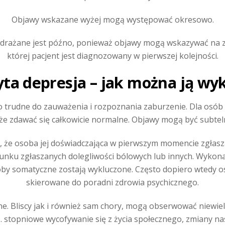
Objawy wskazane wyżej mogą występować okresowo.
 wdrażane jest późno, ponieważ objawy mogą wskazywać na 
której pacjent jest diagnozowany w pierwszej kolejności.
ta depresja – jak można ją wy
to trudne do zauważenia i rozpoznania zaburzenie. Dla osób
 zdawać się całkowicie normalne. Objawy mogą być subtelne
, że osoba jej doświadczająca w pierwszym momencie zgłasz
runku zgłaszanych dolegliwości bólowych lub innych. Wykona
oby somatyczne zostają wykluczone. Często dopiero wtedy os
skierowane do poradni zdrowia psychicznego.
e. Bliscy jak i również sam chory, mogą obserwować niewie
stopniowe wycofywanie się z życia społecznego, zmiany na