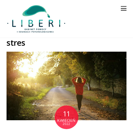
stres
11
KWIECIEŃ
2022