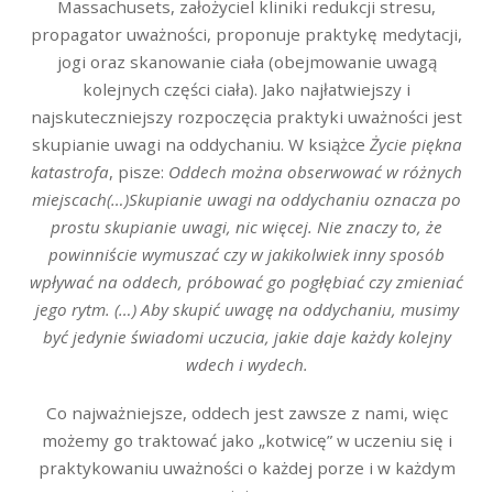
Massachusets, założyciel kliniki redukcji stresu,
propagator uważności, proponuje praktykę medytacji,
jogi oraz skanowanie ciała (obejmowanie uwagą
kolejnych części ciała). Jako najłatwiejszy i
najskuteczniejszy rozpoczęcia praktyki uważności jest
skupianie uwagi na oddychaniu. W książce
Życie piękna
katastrofa
, pisze:
Oddech można obserwować w różnych
miejscach(…)Skupianie uwagi na oddychaniu oznacza po
prostu skupianie uwagi, nic więcej. Nie znaczy to, że
powinniście wymuszać czy w jakikolwiek inny sposób
wpływać na oddech, próbować go pogłębiać czy zmieniać
jego rytm. (…) Aby skupić uwagę na oddychaniu, musimy
być jedynie świadomi uczucia, jakie daje każdy kolejny
wdech i wydech.
Co najważniejsze, oddech jest zawsze z nami, więc
możemy go traktować jako „kotwicę” w uczeniu się i
praktykowaniu uważności o każdej porze i w każdym