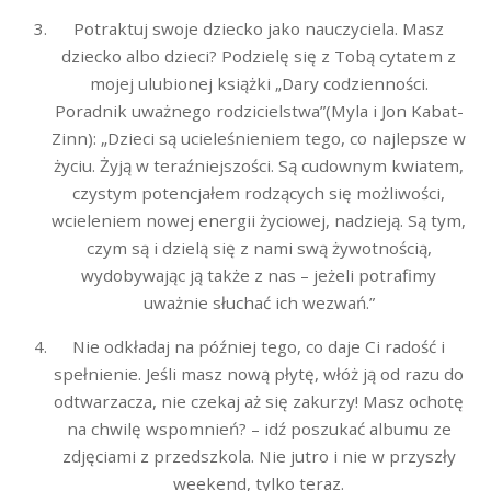
Potraktuj swoje dziecko jako nauczyciela. Masz
dziecko albo dzieci? Podzielę się z Tobą cytatem z
mojej ulubionej książki „Dary codzienności.
Poradnik uważnego rodzicielstwa”(Myla i Jon Kabat-
Zinn): „Dzieci są ucieleśnieniem tego, co najlepsze w
życiu. Żyją w teraźniejszości. Są cudownym kwiatem,
czystym potencjałem rodzących się możliwości,
wcieleniem nowej energii życiowej, nadzieją. Są tym,
czym są i dzielą się z nami swą żywotnością,
wydobywając ją także z nas – jeżeli potrafimy
uważnie słuchać ich wezwań.”
Nie odkładaj na później tego, co daje Ci radość i
spełnienie. Jeśli masz nową płytę, włóż ją od razu do
odtwarzacza, nie czekaj aż się zakurzy! Masz ochotę
na chwilę wspomnień? – idź poszukać albumu ze
zdjęciami z przedszkola. Nie jutro i nie w przyszły
weekend, tylko teraz.