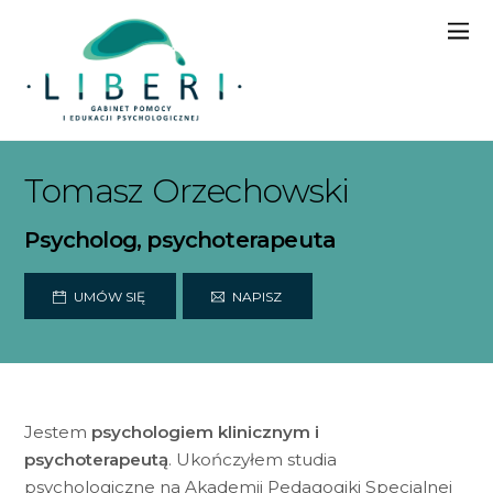
Tomasz Orzechowski
Psycholog, psychoterapeuta
UMÓW SIĘ
NAPISZ
Jestem
psychologiem klinicznym i
psychoterapeutą
. Ukończyłem studia
psychologiczne na Akademii Pedagogiki Specjalnej